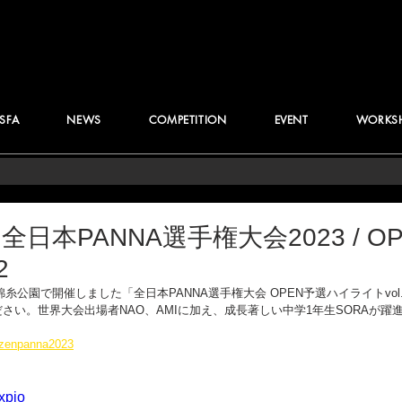
JSFA
NEWS
COMPETITION
EVENT
WORKS
】全日本PANNA選手権大会2023 / 
2
錦糸公園で開催しました「全日本PANNA選手権大会 OPEN予選ハイライトvol.2
さい。世界大会出場者NAO、AMIに加え、成長著しい中学1年生SORAが躍
p/zenpanna2023
Hxpjo