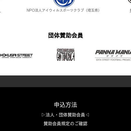
）
NPO法人アイウィルスポーツクラブ（埼玉県）
​団体賛助会員
申込方法
▷法人・団体賛助会員◁
賛助会員規定のご確認