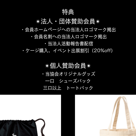
特典
✴︎法人・団体賛助会員✴︎
・会員ホームページへの当法人ロゴマーク掲出
・会員名刺への当法人ロゴマーク掲出
・当法人活動報告書配信
・ケージ購入、イベント出展割引​（20%off）
✴︎個人賛助会員✴︎
・当協会オリジナルグッズ
一口 シューズバック
三口以上 トートバック