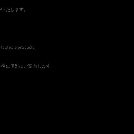
いいたします。
-football-products
せ後に個別にご案内します。
。