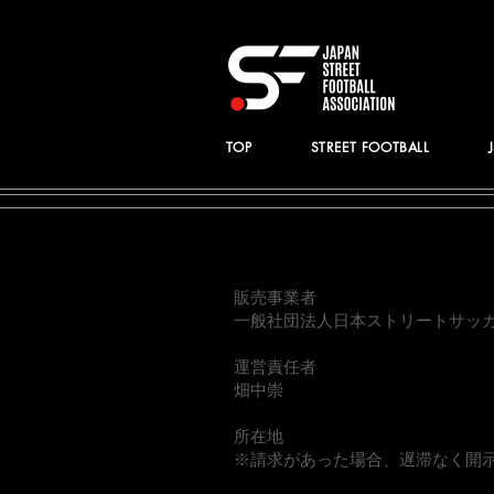
TOP
STREET FOOTBALL
販売事業者
一般社団法人日本ストリートサッ
運営責任者
畑中崇
所在地
※請求があった場合、遅滞なく開