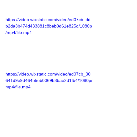
https://video.wixstatic.com/video/ed07cb_dd
b2da3b474d433881c8beb0d61e825d/1080p
/mp4/file.mp4
https://video.wixstatic.com/video/ed07cb_30
641d9e9d464b5eb0069b3bae2d1fb4/1080p/
mp4/file.mp4