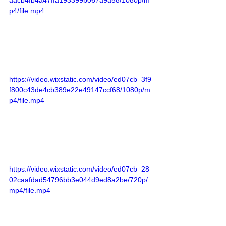
aacb4fb4a47ffa193399b067a9a58/1080p/m
p4/file.mp4
https://video.wixstatic.com/video/ed07cb_3f9
f800c43de4cb389e22e49147ccf68/1080p/m
p4/file.mp4
https://video.wixstatic.com/video/ed07cb_28
02caafdad54796bb3e044d9ed8a2be/720p/
mp4/file.mp4