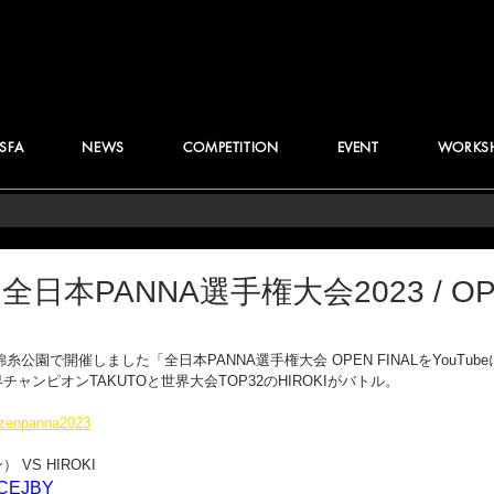
JSFA
NEWS
COMPETITION
EVENT
WORKS
】全日本PANNA選手権大会2023 / O
錦糸公園で開催しました「全日本PANNA選手権大会 OPEN FINALをYouTu
ャンピオンTAKUTOと世界大会TOP32のHIROKIがバトル。
p/zenpanna2023
VS HIROKI
6jCEJBY