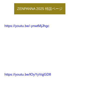
ZENPANNA 2025 特設ページ
https://youtu.be/-ynwtMjJhgc
https://youtu.be/lOyYyVqjGD8