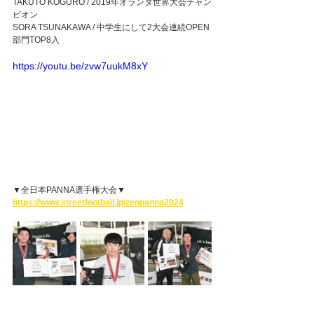
TAKUTO KOGURO / 2019年オランダ世界大会チャン
ピオン
SORA TSUNAKAWA / 中学生にして2大会連続OPEN
部門TOP8入
https://youtu.be/zvw7uukM8xY
▼全日本PANNA選手権大会▼
https://www.streetfootball.jp/zenpanna2024