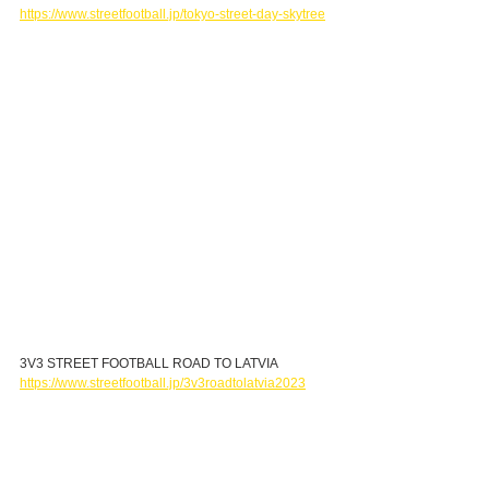
https://www.streetfootball.jp/tokyo-street-day-skytree
3V3 STREET FOOTBALL ROAD TO LATVIA
https://www.streetfootball.jp/3v3roadtolatvia2023