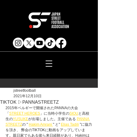
jstreetfootball
2021年12月10日
TIKTOK ▷PANNASTREETZ
2015年ベルギーで開催されたPANNAの大会
「
STREET HEROES
」に当時小学生の
SIOU
と高校
生の
YUSUKE
が出場しました。主催である 
PANNA 
STREETZ
の " 
Hakim Amrani 
" と" 
Elias Tadili
 "
に協力
を頂き、
 弊会のTIKTOKに動画をアップしていま
す。親日家でもある彼ら来日経験があり、Hakimは