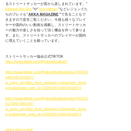
るストリートサッカーが昔から楽しまれています。" 
Edward Van Gils
 "や" 
Issy Hitman
 "などレジェンドた
ちのプレイも" 
AKKA MAGAZINE
 "
で見ることもで
きますので是非ご覧ください。今後も様々なプレイ
ヤーや国内のいい動画を掲載し、ストリートサッカ
ーの魅力や楽しさを知って頂く機会を作って参りま
す。また、ストリートサッカーのプレイヤーが国内
に増えていくことを願っています。
ストリートサッカー協会公式TIKTOK 
https://www.tiktok.com/@jstreetfootball?
https://www.tiktok.com/@jstreetfootball/video/702067
4405491543297?
is_copy_url=0&is_from_webapp=v1&sender_devic
e=pc&sender_web_id=7026635744924943873
https://www.tiktok.com/@jstreetfootball/video/702322
9173997096193?
is_copy_url=0&is_from_webapp=v1&sender_devic
e=pc&sender_web_id=7026635744924943873
AKKA MAGAZINE