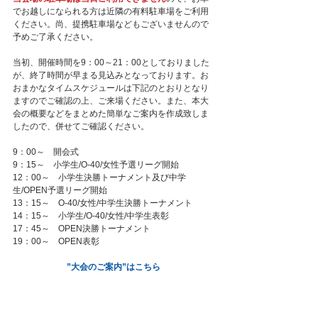
でお越しになられる方は近隣の有料駐車場をご利用
ください。尚、提携駐車場などもございませんので
予めご了承ください。
当初、開催時間を9：00～21：00としておりました
が、終了時間が早まる見込みとなっております。お
おまかなタイムスケジュールは下記のとおりとなり
ますのでご確認の上、ご来場ください。また、本大
会の概要などをまとめた簡単なご案内を作成致しま
したので、併せてご確認ください。
9：00～　開会式
9：15～　小学生/O-40/女性予選リーグ開始
12：00～　小学生決勝トーナメント及び中学
生/OPEN予選リーグ開始
13：15～　O-40/女性/中学生決勝トーナメント
14：15～　小学生/O-40/女性/中学生表彰
17：45～　OPEN決勝トーナメント
19：00～　OPEN表彰
”大会のご案内”はこちら