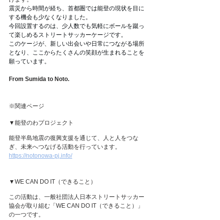
震災から時間が経ち、首都圏では能登の現状を目に
する機会も少なくなりました。
今回設置するのは、少人数でも気軽にボールを蹴っ
て楽しめるストリートサッカーケージです。
このケージが、新しい出会いや日常につながる場所
となり、ここからたくさんの笑顔が生まれることを
願っています。
From Sumida to Noto.
※関連ページ
▼能登のわプロジェクト
能登半島地震の復興支援を通じて、人と人をつな
ぎ、未来へつなげる活動を行っています。
https://notonowa-pj.info/
▼WE CAN DO IT（できること）
この活動は、一般社団法人日本ストリートサッカー
協会が取り組む「WE CAN DO IT（できること）」
の一つです。