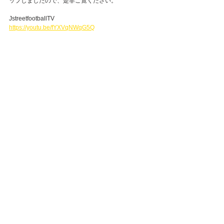
ップしましたので、是非ご覧ください。
JstreetfootballTV
https://youtu.be/fYXVqNWqG5Q