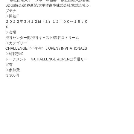
 一般社団法人ケージボール協会/一般社団法人渋谷区
SDGs協会/渋谷新聞/太平洋商事株式会社/株式会社シ
ブテナ
▷開催日
２０２２年３月１２日（土）１２：００〜１８：０
０
▷会場
渋谷センター街/渋谷キャスト/渋谷ストリーム
▷カテゴリー
CHALLENGE（小学生） / OPEN / INVITATIONALS
▷対戦形式
トーナメント　※CHALLENGE &OPENは予選リー
グ有
▷参加費
 3,300円