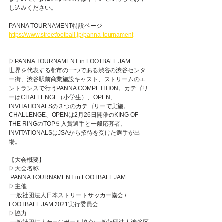
し込みください。
PANNA TOURNAMENT特設ページ
https://www.streetfootball.jp/panna-tournament
▷PANNA TOURNAMENT in FOOTBALL JAM
世界を代表する都市の一つである渋谷の渋谷センタ
ー街、渋谷駅前商業施設キャスト、ストリームのエ
ントランスで行うPANNA COMPETITION。カテゴリ
ーはCHALLENGE（小学生）、OPEN、
INVITATIONALSの３つのカテゴリーで実施。
CHALLENGE、OPENは2月26日開催のKING OF 
THE RINGのTOP５入賞選手と一般応募者、
INVITATIONALSはJSAから招待を受けた選手が出
場。
【大会概要】
▷大会名称
 PANNA TOURNAMENT in FOOTBALL JAM
▷主催
 一般社団法人日本ストリートサッカー協会 / 
FOOTBALL JAM 2021実行委員会
▷協力