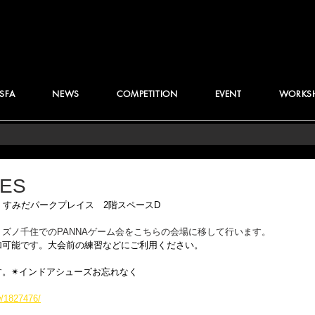
JSFA
NEWS
COMPETITION
EVENT
WORKS
MES
00-17:00　すみだパークプレイス　2階スペースD
ズノ千住でのPANNAゲーム会をこちらの会場に移して行います。
加可能です。大会前の練習などにご利用ください。
。✴︎インドアシューズお忘れなく
ow/1827476/