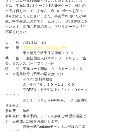
３ゲーム会を無料開催することと致しました。コー
トは、半面に３v３ケージとPANNAケージ、残りの
半面は何も置いていません。自由にボールを蹴って
体を動かしてください。また、事前予約頂いた小学
生と中学生以上の方でチーム分けし、３v３体験会を
行います。参加ご希望の方は、下記ラボーラよりご
応募ください。
日　　程：7月2３日（金）
会　　場：
ミズノフットサルプラザ千住
　　　　　東京都足立区千住関屋町１９−１　
共　　催：一般社団法人日本ストリートサッカー協
会、ミズノスポーツプラザ千住
時　　間：半面コート開放　９：３０〜１２：３
０　※雨天決行（荒天の場合は中止）
　　　　　※３v３無料体験会
　　　　　①小学生 / ９：３０〜１１：００
　　　　　②OPEN（中学生以上） / １１：００〜１
２：３０　
　　　　　※１１：００からPANNAケージは使用で
きません。
参加費　：無料
参加条件：事前予約。チームで参加ご希望の場合は
チーム参加と記載をお願いします。
　　　　　協会公式Youtubeチャンネル登録のご協