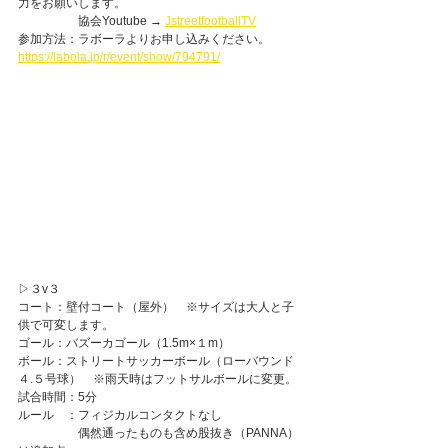
力をお願いします。
　　　　　協会Youtube → 
JstreetfootballTV
参加方法：ラボーラよりお申し込みください。　
https://labola.jp/r/event/show/794791/
▷３v３
コート：壁付コート（屋外）　※サイズは大人と子
供で可変します。　
ゴール：バズーカゴール（1.5m×１m）
ボール：ストリートサッカーボール（ローバウンド
４.５号球）　※雨天時はフットサルボールに変更。
試合時間：5分
ルール　：フィジカルコンタクトなし
　　　　　偶然通ったものも含め股抜き（PANNA）