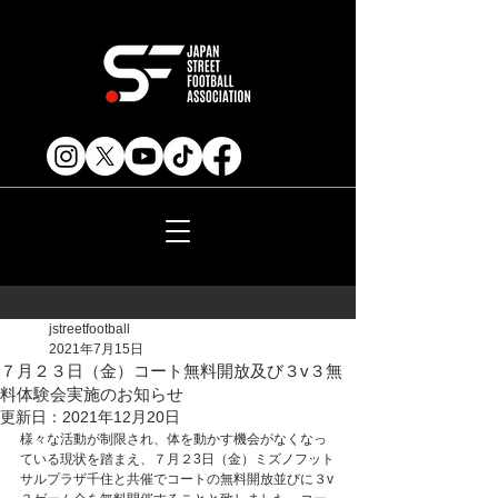
jstreetfootball
2021年7月15日
７月２３日（金）コート無料開放及び３v３無
料体験会実施のお知らせ
更新日：
2021年12月20日
様々な活動が制限され、体を動かす機会がなくなっ
ている現状を踏まえ、７月２3日（金）ミズノフット
サルプラザ千住と共催でコートの無料開放並びに３v