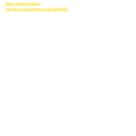
https://www.mallage-
kashiwa.com/sportscarnival202405/