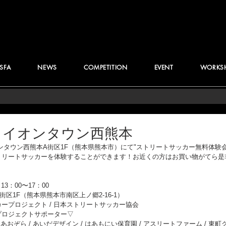
JSFA
NEWS
COMPETITION
EVENT
WORKS
】イオンタウン西熊本
イオンタウン西熊本A街区1F（熊本県熊本市）にて"ストリートサッカー無料体験
トリートサッカーを体験することができます！お近くの方はお買い物がてら是
13：00〜17：00　
区1F（熊本県熊本市南区上ノ郷2-16-1）
ープロジェクト / 日本ストリートサッカー協会
プロジェクトサポーター▽
社あおぞら / あいだデザイン / はあもにい保育園 / アスリートファーム / 東町