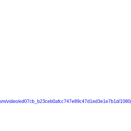
ic.com/video/ed07cb_b23ceb0afcc747e89c47d1ed3e1e7b1d/1080