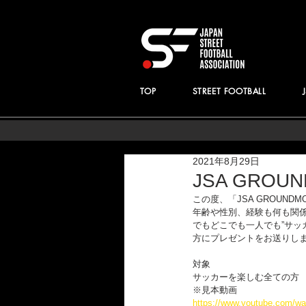
TOP
STREET FOOTBALL
2021年8月29日
JSA GROU
この度、「JSA GROUN
年齢や性別、経験も何も関
でもどこでも一人でも”サッ
方にプレゼントをお送りし
対象
サッカーを楽しむ全ての方
※見本動画
https://www.youtube.com/w