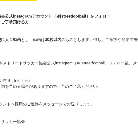
Instagramアカウント（＠jstreetfootball）をフォロー
をご了承頂ける方
き1人１動画
とし、動画は
30秒以内
のものとします。但し、ご家族や兄弟で複
本ストリートサッカー協会公式Instagram（＠jstreetfootball）フォロー後
和3年9月5日（日）
〆切を早める場合がありますので、予めご了承ください。
mアカウントへ採用のご連絡をメッセージでお送りします。
トサッカー協会