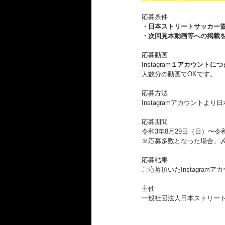
応募条件
・日本ストリートサッカー協会公式
・次回見本動画等への掲載
応募動画
Instagram
１アカウントにつ
人数分の動画でOKです。
応募方法
Instagramアカウントより日
応募期間
令和3年8月29日（日）〜令
※応募多数となった場合、
応募結果
ご応募頂いたInstagra
主催
一般社団法人日本ストリー