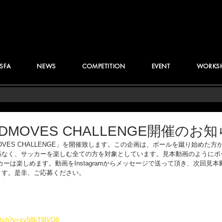
JSFA
NEWS
COMPETITION
EVENT
WORKS
NDMOVES CHALLENGE開催のお
DMOVES CHALLENGE」を開催致します。この企画は、ボールを蹴り始めた
係なく、サッカーを楽しむ全ての方を対象としています。見本動画のようにボ
カーは楽しめます。動画をInstagramからメッセージで送って頂き、次回見
ます。是非、ご応募ください。
atch?v=zv58kT8lVO8