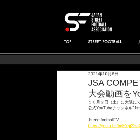
TOP
STREET FOOTBALL
2021年10月6日
JSA COMPE
大会動画をY
１０月２日（土）に大阪にて開催し
公式YouTubeチャンネル"Js
JstreetfootballTV
https://youtu.be/hgEYgj22vI