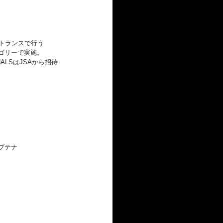
トランスで行う
カテゴリーで実施。
ONALSはJSAから招待
ブテナ