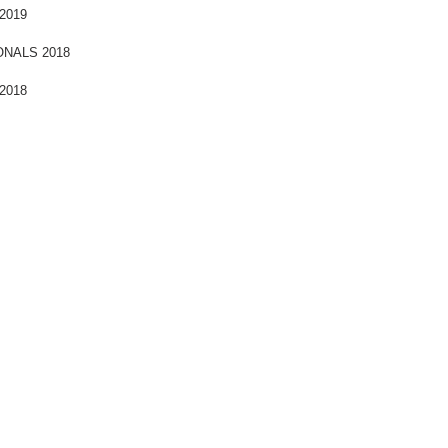
019
NALS 2018
018