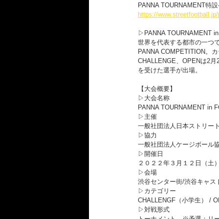
PANNA TOURNAMENT特
https://www.streetfootball.j
▷PANNA TOURNAMENT in
世界を代表する都市の一つ
PANNA COMPETITIO
CHALLENGE、OPENは2月
を受けた選手が出場。
【大会概要】
▷大会名称
PANNA TOURNAMENT in 
▷主催
一般社団法人日本ストリートサッカ
▷協力
一般社団法人ケージボール協
▷開催日
２０２２年３月１２日（土
▷会場
渋谷センター街/渋谷キャス
▷カテゴリー
CHALLENGF（小学生） / OPE
▷対戦形式
トーナメント　※予選：リ