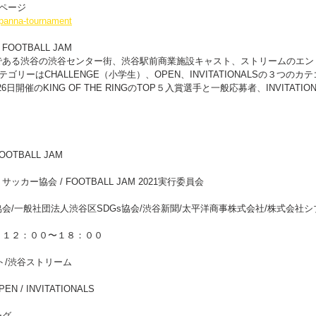
設ページ
p/panna-tournament
 FOOTBALL JAM
である渋谷の渋谷センター街、渋谷駅前商業施設キャスト、ストリームのエン
N。カテゴリーはCHALLENGE（小学生）、OPEN、INVITATIONALSの３つの
26日開催のKING OF THE RINGのTOP５入賞選手と一般応募者、INVITATI
FOOTBALL JAM
ー協会 / FOOTBALL JAM 2021実行委員会
会/一般社団法人渋谷区SDGs協会/渋谷新聞/太平洋商事株式会社/株式会社シ
）１２：００〜１８：００
ト/渋谷ストリーム
N / INVITATIONALS
ーグ