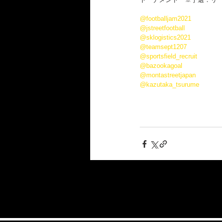
@footballjam2021
@jstreetfootball
@sklogistics2021
@teamsept1207
@sportsfield_recruit
@bazookagoal
@montastreetjapan
@kazutaka_tsurume