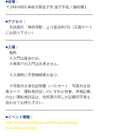
■会場：
 〒249-0003 神奈川県逗子市 池子字花ノ瀬60番1
■アクセス：
　京浜急行「神武寺駅」より徒歩約7分（正面ゲート
にお回り下さい）
■入場：
　無料
　※入門は徒歩のみ。
　※車両での入門は出来ません。
　※入場時に手荷物検査があり。
　※写真付き身分証明書（パスポート、写真付き住
基カード、運転免許証）のいずれか持参。本籍記載
のない運転免許証は、住民票の写しか記載印字表も
合わせてお持ち下さい。
■イベント情報：
http://event.exantenna.net/kanagawa/ikego-
friendship-day.html