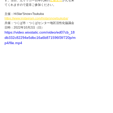
す。当日、元サッカー日本代表の
近藤直也
さんも来
てくれますので是非ご参加ください。
主催：HiStar'Snow⭐︎Tsukuba  
https://www.instagram.com/histarsnowtsukuba/
共催：つくば市・つくばセンター地区活性化協議会
日時：2022年10月2日（日）
https://video.wixstatic.com/video/ed07cb_18
db332c82294e5dbc16a6b871596f3f/720p/m
p4/file.mp4