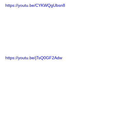
https://youtu.be/CYKWQgUbsn8
https://youtu.be/jTsQ0GF2Adw
メディア情報
大会