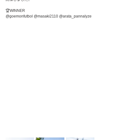
🏆WINNER
@goemonfutbol @masaki2110 @arata_pannalyze