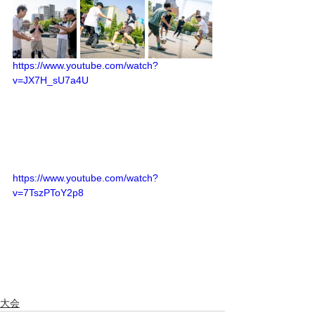
https://www.youtube.com/watch?
v=JX7H_sU7a4U
https://www.youtube.com/watch?
v=7TszPToY2p8
大会