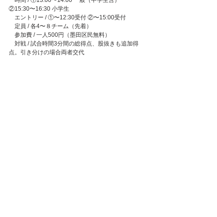
　時間 / ①13:00〜14:00 一般（中学生含） 
②15:30〜16:30 小学生
　エントリー / ①〜12:30受付 ②〜15:00受付 
　定員 / 各4〜８チーム（先着）
　参加費 / 一人500円（墨田区民無料）
　対戦 / 試合時間3分間の総得点、股抜きも追加得
点。引き分けの場合両者交代