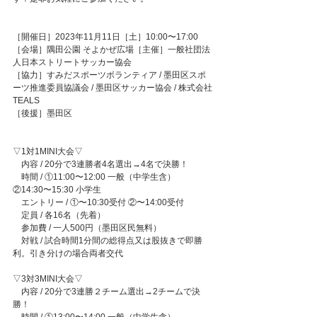
［開催日］2023年11月11日［土］10:00〜17:00 
［会場］隅田公園 そよかぜ広場［主催］一般社団法
人日本ストリートサッカー協会
［協力］すみだスポーツボランティア / 墨田区スポ
ーツ推進委員協議会 / 墨田区サッカー協会 / 株式会社
TEALS
［後援］墨田区
▽1対1MINI大会▽
　内容 / 20分で3連勝者4名選出→4名で決勝！
　時間 / ①11:00〜12:00 一般（中学生含）　
②14:30〜15:30 小学生
　エントリー / ﻿①〜10:30受付 ②〜14:00受付
　定員 / 各16名（先着）
　参加費 / 一人500円（墨田区民無料）
　対戦 / 試合時間1分間の総得点又は股抜きで即勝
利。引き分けの場合両者交代
▽3対3MINI大会▽
　内容 / 20分で3連勝２チーム選出→2チームで決
勝！