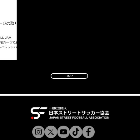
ージの取り
L JAM
"の会場の一つであ
ルパレットパナ
.
TOP