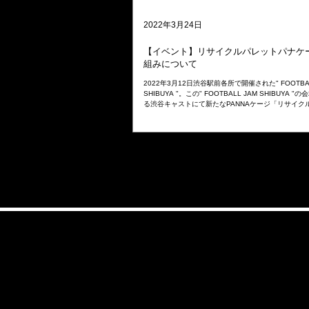
2022年3月24日
【イベント】リサイクルパレットパナケ
組みについて
2022年3月12日渋谷駅前各所で開催された" FOOTBAL
SHIBUYA "。この" FOOTBALL JAM SHIBUYA 
る渋谷キャストにて新たなPANNAケージ「リサイク
ケージ」の展示とストリートサッカー体験会を行いま..