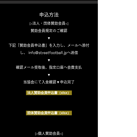
申込方法
▷法人・団体賛助会員◁
賛助会員規定のご確認
▼
下記「賛助会員申込書」を入力し、メールへ添付
し、
info@streetfootball.jp
へ送信
▼
確認メール受取後、指定口座へ会費支払
▼
当協会にて入金確認▼申込完了
法人賛助会員申込書（xlsx）
団体賛助会員申込書（xlsx）
▷個人賛助会員◁