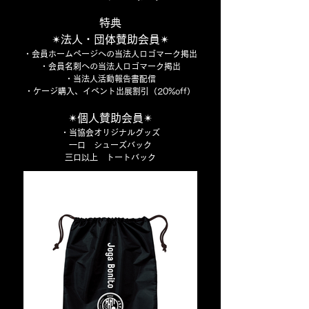
特典
✴︎法人・団体賛助会員✴︎
・会員ホームページへの当法人ロゴマーク掲出
・会員名刺への当法人ロゴマーク掲出
・当法人活動報告書配信
・ケージ購入、イベント出展割引​（20%off）
✴︎個人賛助会員✴︎
・当協会オリジナルグッズ
一口 シューズバック
三口以上 トートバック